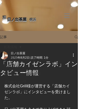
​鮨
​日ノ出茶屋
​横浜
記事
新着情報
日ノ出茶屋
新着情報
2025年8月2日
読了時間: 1分
「店舗カイゼンラボ」イン
日本酒の話。
タビュー情報
毎月チェック✔新着情報
【和物ライブ】
株式会社Grill様が運営する「店舗カイ
日記みたいな所。
ゼンラボ」にインタビューを受けまし
た。