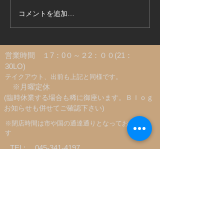
コメントを追加…
廃食油が地域の笑顔に変
記念日利用に最
わる。「横浜市地域循環
ンがリニューア
油プロジェクト」始動！
​営業時間 １7：0０～２2：００(21：
30LO)
​テイクアウト、出前も上記と同様です。
※月曜定休
(臨時休業する場合も稀に御座います。Ｂｌｏｇ
お知らせも併せてご確認下さい)
​※閉店時間は市や国の通達通りとなっておりま
す
TEL:
045-341-4197
Email:
hinode.yokohama@gmail.com