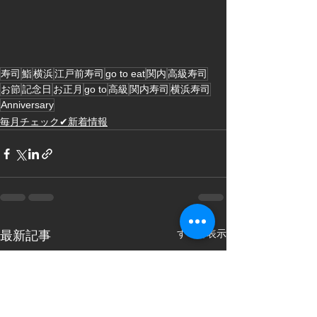
寿司
鮨
横浜
江戸前寿司
go to eat
関内
高級寿司
お節
記念日
お正月
go to
高級
関内寿司
横浜寿司
Anniversary
毎月チェック✔新着情報
すべて表示
最新記事