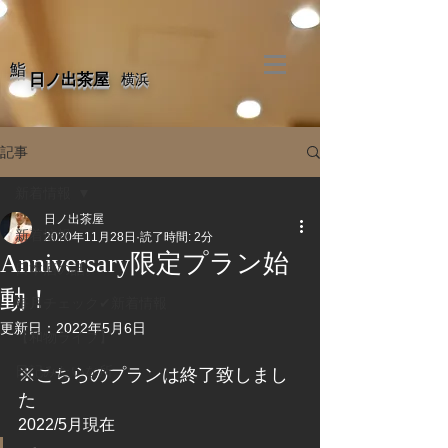
​鮨
​日ノ出茶屋
​横浜
記事
新着情報
日ノ出茶屋
新着情報
2020年11月28日
読了時間: 2分
Anniversary限定プラン始
日本酒の話。
動！
毎月チェック✔新着情報
更新日：
2022年5月6日
【和物ライブ】
日記みたいな所。
※こちらのプランは終了致しまし
た
2022/5月現在