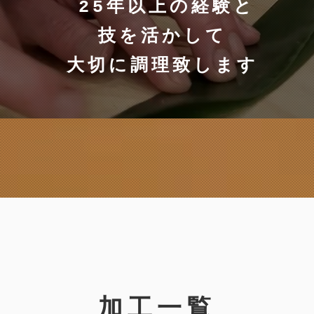
​25年以上の経験と
​技を活かして
​大切に調理致します
​加工一覧