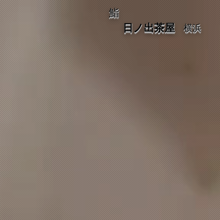
​鮨
​日ノ出茶屋
​横浜