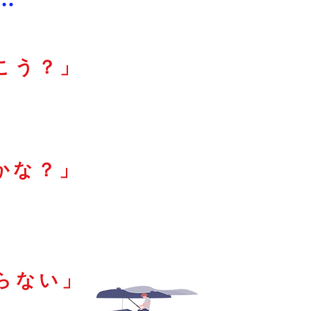
こう？」
かな？」
らない」