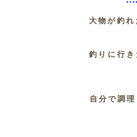
​大物が釣
​釣りに行
​自分で調