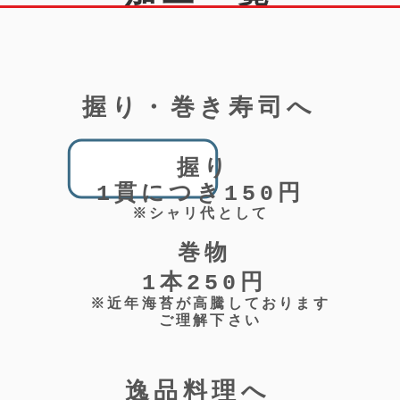
​握り・巻き寿司へ
​握り
​1貫につき150円
​※シャリ代として
​巻物
​1本250円
​※近年海苔が高騰しております
​ご理解下さい
​逸品料理へ