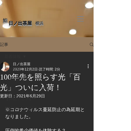
​鮨
​日ノ出茶屋
​横浜
記事
新着情報
日ノ出茶屋
新着情報
2020年12月2日
読了時間: 2分
100年先を照らす光「百
日本酒の話。
光」ついに入荷！
毎月チェック✔新着情報
更新日：
2021年6月29日
【和物ライブ】
日記みたいな所。
※コロナウィルス蔓延防止の為延期と
なりました。
圧倒的希少価値を体験する？