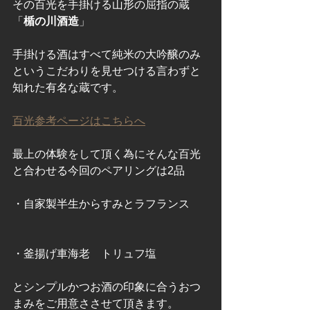
その百光を手掛ける山形の屈指の蔵
「
楯の川酒造
」
手掛ける酒はすべて純米の大吟醸のみ
というこだわりを見せつける言わずと
知れた有名な蔵です。
百光参考ページはこちらへ
最上の体験をして頂く為にそんな百光
と合わせる今回のペアリングは2品
・自家製半生からすみとラフランス
・釜揚げ車海老　トリュフ塩
とシンプルかつお酒の印象に合うおつ
まみをご用意ささせて頂きます。