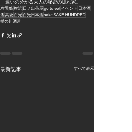
違いの分かる大人の秘密の隠れ家。
寿司
鮨
横浜
日ノ出茶屋
go to eat
イベント
日本酒
酒
高級
百光
百光日本酒
sake
SAKE HUNDRED
楯の川酒造
すべて表示
最新記事