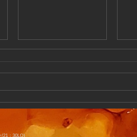
廃食油が地域の笑顔に変わ
記念
る。「横浜市地域循環油プロ
リニ
ジェクト」始動！
21：30LO)