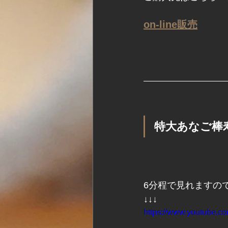
on-line販売
特大あなご棒
6分程で見れますの
↓↓↓
https://www.youtube.