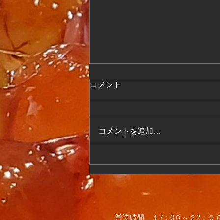
コメント
コメントを追加…
【参加者募集】あの人気イベ
ントが復活！知って、考え
て、食べて、広めよう！ 日ノ
出茶屋「ぶん投げ祭り」開催
のお知らせ
​営業時間 １7：0０～２2：００(