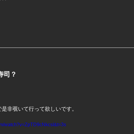
寿司？
で是非覗いて行って欲しいです。
com/watch?v=ZpTD9cNkcsI&t=3s