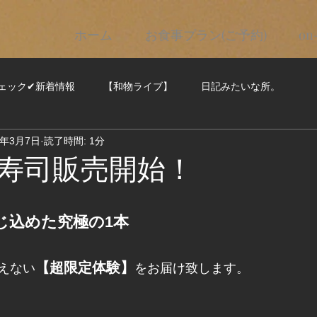
ホーム
お食事プラン(ご予約)
on
ェック✔新着情報
【和物ライブ】
日記みたいな所。
3年3月7日
読了時間: 1分
寿司販売開始！
じ込めた究極の1本
【超限定体験】
えない
をお届け致します。