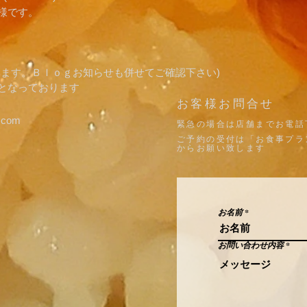
様です。
います。Ｂｌｏｇお知らせも併せてご確認下さい)
りとなっております
​お客様お問合せ
.com
​緊急の場合は店舗までお電話
ご予約の受付は「お食事プラ
からお願い致します
お名前
お問い合わせ内容