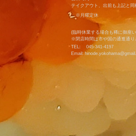
​テイクアウト、出前も上記と同
※月曜定休
(臨時休業する場合も稀に御座
​※閉店時間は市や国の通達通
TEL: 045-341-4197
Email:
hinode.yokohama@gmail