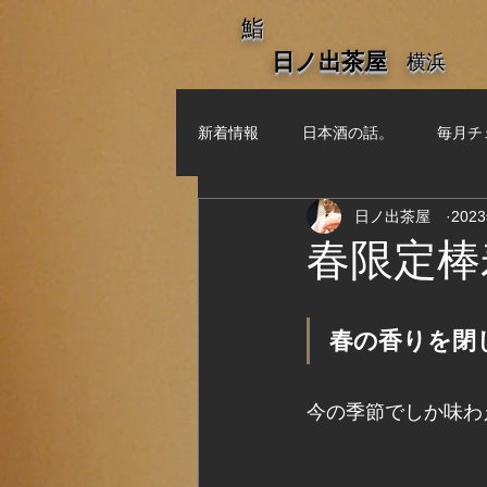
​鮨
​日ノ出茶屋
​横浜
新着情報
日本酒の話。
毎月チ
日ノ出茶屋
202
春限定棒
春の香りを閉
今の季節でしか味わ