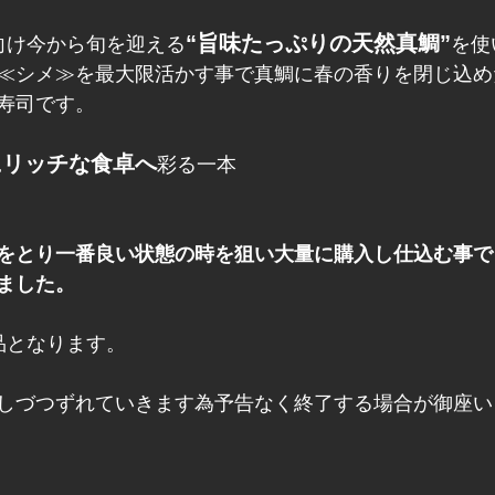
“旨味たっぷりの天然真鯛”
向け今から旬を迎える
を使
≪シメ≫を最大限活かす事で真鯛に春の香りを閉じ込め
寿司です。
にリッチな食卓へ
彩る一本
をとり一番良い状態の時を狙い大量に購入し仕込む事で
ました。
品となります。
しづつずれていきます為予告なく終了する場合が御座い