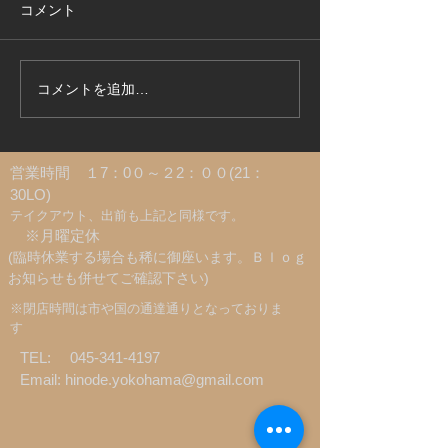
コメント
寿司屋記録 8月26日
寿司屋記録 8月
コメントを追加…
​営業時間 １7：0０～２2：００(21：
30LO)
​テイクアウト、出前も上記と同様です。
※月曜定休
(臨時休業する場合も稀に御座います。Ｂｌｏｇ
お知らせも併せてご確認下さい)
​※閉店時間は市や国の通達通りとなっておりま
す
TEL:
045-341-4197
Email:
hinode.yokohama@gmail.com