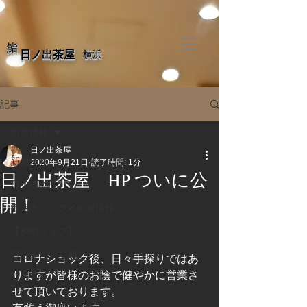
​鮨
​日ノ出茶屋
​横浜
記事
新着情報
日ノ出茶屋
新着情報
2020年9月21日
読了時間: 1分
日ノ出茶屋 HP ついに公
日本酒の話。
開！
毎月チェック✔新着情報
【和物ライブ】
日記みたいな所。
コロナショック後、日々手探りではあ
りますが皆様のお陰で健やかに営業さ
せて頂いております。