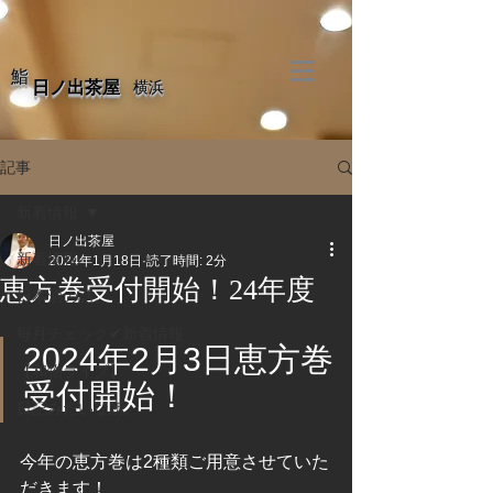
​鮨
​日ノ出茶屋
​横浜
記事
新着情報
日ノ出茶屋
新着情報
2024年1月18日
読了時間: 2分
恵方巻受付開始！24年度
日本酒の話。
毎月チェック✔新着情報
2024年2月3日恵方巻
【和物ライブ】
受付開始！
日記みたいな所。
今年の恵方巻は2種類ご用意させていた
だきます！