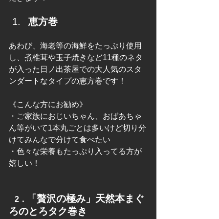
恵方巻
あわび、海老等の海鮮をたっぷり使用
し、煮椎茸や玉子焼きなど11種のネタ
が入った日ノ出茶屋での大人気のスタ
ンダートなタイプの恵方巻です！
《こんな方にお勧め》
・ご家族におじいちゃん、おばあちゃ
ん等がいて1本丸ごとは多いけど切り分
けてみんなで分けて食べたい
・色々な栄養もたっぷり入ってる方が
嬉しい！
「贅沢の極み」天然本まぐ
2．
ろのとろタク巻き