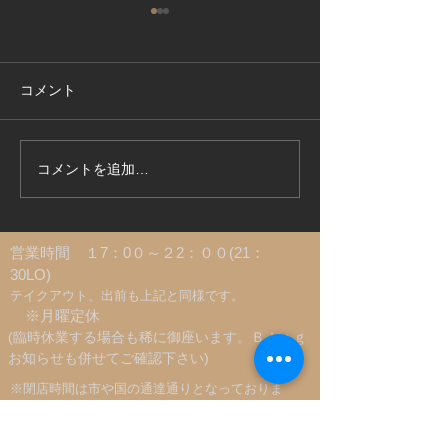
コメント
寿司屋記録 8月26日
寿司屋記録 8月
コメントを追加…
​営業時間 １7：0０～２2：００(21：
30LO)
​テイクアウト、出前も上記と同様です。
※月曜定休
(臨時休業する場合も稀に御座います。Ｂｌｏｇ
お知らせも併せてご確認下さい)
​※閉店時間は市や国の通達通りとなっておりま
す
TEL:
045-341-4197