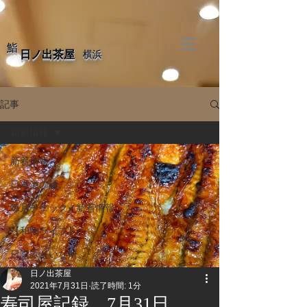
​鮨
​日ノ出茶屋
​横浜
記事
新着情報
新着情報
日本酒の話。
毎月チェック✔新着情報
【和物ライブ】
日記みたいな所。
日ノ出茶屋
2021年7月31日
読了時間: 1分
寿司屋記録 7月31日