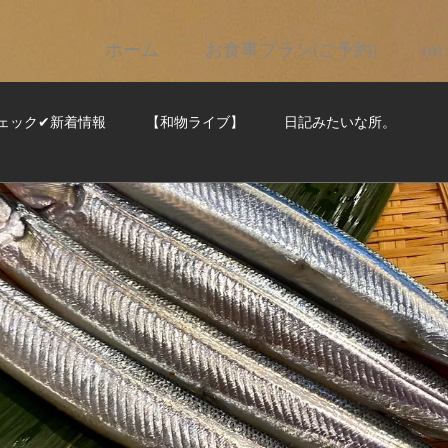
ホーム
お食事プラン(ご予約)
on
ェック✔新着情報
【和物ライブ】
日記みたいな所。