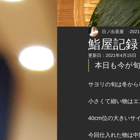
日ノ出茶屋
202
鮨屋記録
更新日：
2021年4月15日
本日も今が
サヨリの旬は冬から
小さくて細い物はエ
40cm位の大きい
今回仕入れた物は中