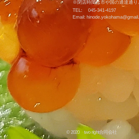
​※閉店時間は市や国の通達通
TEL: 045-341-4197
Email:
hinode.yokohama@gmail
© 2020 two right合同会社