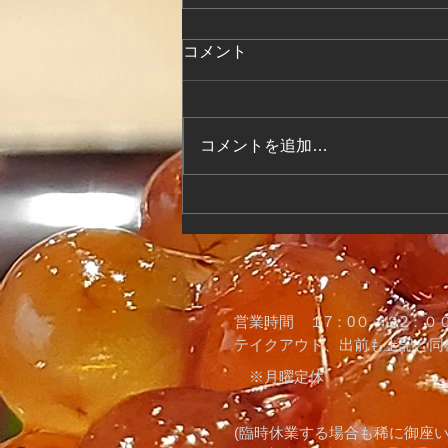
コメント
コメントを追加…
寿司屋記録 11月6日
​営業時間 １7：0０～２2：００(
​テイクアウト、出前も上記と同
※月曜定休
(臨時休業する場合も稀に御座