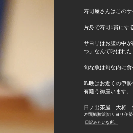
寿司屋さんはこのサ
片身で寿司1貫にす
サヨリはお腹の中が
つ」なんて呼ばれた
旬な魚は旬な内に食
昨晩はお近くの伊勢
有難う御座います。
日ノ出茶屋　大将　
寿司
鮨
横浜
旬
サヨリ
伊勢
日記みたいな所。