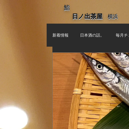
​鮨
​日ノ出茶屋
​横浜
新着情報
日本酒の話。
毎月チ