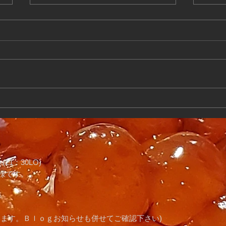
寿司屋記録 8月26日
寿司
21：30LO)
様です。
います。Ｂｌｏｇお知らせも併せてご確認下さい)