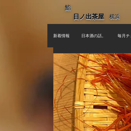
​鮨
​日ノ出茶屋
​横浜
新着情報
日本酒の話。
毎月チ