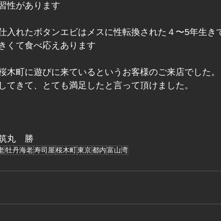
習性があります
仕入れたボタンエビはメスに性転換された４〜5年生き
きくて食べ応えあります
桜木町に遊びに来ているというお客様のご来店でした。
してきて、とても満足したと言って頂けました。
筑丸　勝
老
牡丹海老
寿司屋
桜木町
東京
都内
富山湾