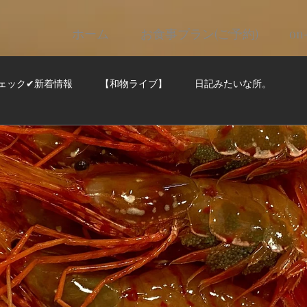
ホーム
お食事プラン(ご予約)
on
ェック✔新着情報
【和物ライブ】
日記みたいな所。