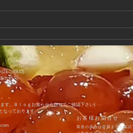
寿司屋記録 8月26日
寿司
21：30LO)
様です。
います。Ｂｌｏｇお知らせも併せてご確認下さい)
りとなっております
​お客様お問合せ
.com
​緊急の場合は店舗までお電話