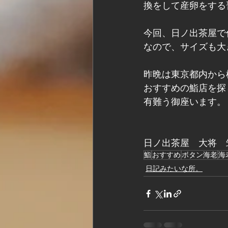
換をして産卵をする
今回、日ノ出茶屋で
なので、サイズも大
昨晩は東京都内から
おすすめの鮨店を探
有難う御座います。
日ノ出茶屋　大将　
鮨
おすすめ
ボタン海老
海
日記みたいな所。