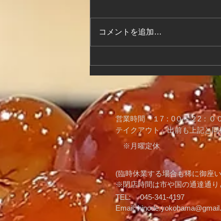
コメントを追加…
寿司屋記録 11月6日
​営業時間 １7：0０～２2：００(
​テイクアウト、出前も上記と同
※月曜定休
(臨時休業する場合も稀に御座
​※閉店時間は市や国の通達通
TEL: 045-341-4197
Email:
hinode.yokohama@gmail