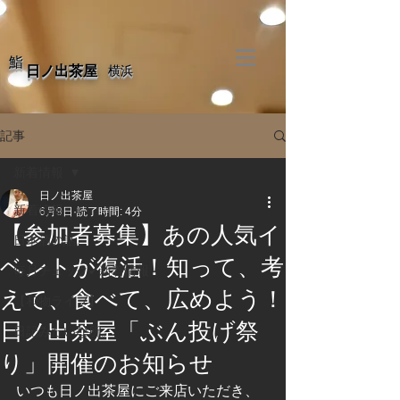
​鮨
​日ノ出茶屋
​横浜
記事
新着情報
日ノ出茶屋
新着情報
6月9日
読了時間: 4分
【参加者募集】あの人気イ
日本酒の話。
ベントが復活！知って、考
毎月チェック✔新着情報
えて、食べて、広めよう！
【和物ライブ】
日ノ出茶屋「ぶん投げ祭
日記みたいな所。
り」開催のお知らせ
いつも日ノ出茶屋にご来店いただき、