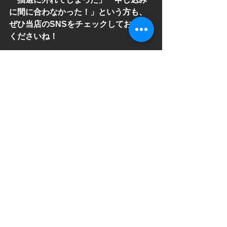
に間に合わなかった！」という方も、
ぜひ当店のSNSをチェックしておいて
くださいね！
以前参加してくださった方も、今回が
初めてという方も大歓迎です！ 皆さん
と一緒に、これからの「食」と「海」
について考え、美味しく楽しい時間を
過ごせることをスタッフ一同楽しみに
しています。たくさんのご応募、お待
ちしております！
【お申し込みフォームはこち
ら】